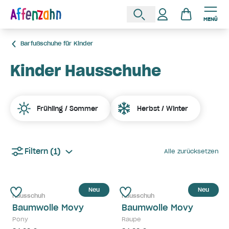
MENÜ
Barfußschuhe für Kinder
Kinder Hausschuhe
Frühling / Sommer
Herbst / Winter
(1)
Filtern
Alle zurücksetzen
Neu
Neu
Hausschuh
Hausschuh
Baumwolle Movy
Baumwolle Movy
Pony
Raupe