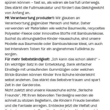
spüren können – fast so, als wären sie barfuß unterwegs.
Dies stärkt die Fußmuskulatur und fördert das Gleichgewicht
von Anfang an.
Mit Verantwortung produziert:
Wir glauben an
Verantwortung gegenüber Mensch und Natur
. Daher
verwenden wir Materialien wie weiche Baumwolle, recyceltes
Polyester-Fleece oder innovative Stoffe mit Bambusviskose.
Suchst du atmungsaktive Kinder-Hausschuhe, sind unsere
Modelle aus Baumwolle oder Bambusviskose ideal, um auch
bei intensivem Toben für ein angenehmes Fußklima zu
sorgen.
Für mehr Selbstständigkeit:
„Ich kann das schon allein!“ –
Ein wichtiger Satz in der Entwicklung. Dank einfacher
Einstiege mit umlaufenden Gummizügen oder weichen
Strick-Bünden können Kinder ihre Schuhe kinderleicht
selbst anziehen. Das stärkt das Selbstvertrauen und spart
Zeit in der Garderobe.
Nicht zuletzt sind unsere Hausschuhe echte „tierische
Freunde“. Mit ihren liebevollen Tierdesigns werden sie
schnell zu stolzen Begleitern, die Kindern Freude bereiten
und die Fantasie anregen. Entdecke jetzt die Vielfalt und