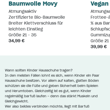
Baumwolle Movy
Vegan
Atmungsaktiv
Atmungsa
Zertifizierte Bio-Baumwolle
Frottee-ä
Breiter Klettverschluss für
% aus Ba
leichten Einstieg
Schlupfs
Größe 21 - 35
Gummizu
34,99 €
Größe 21 
39,99 €
Wann sollten Kinder Hausschuhe tragen?
In den meisten Fällen lohnt es sich, wenn Kinder ein Paar
Hausschuhe besitzen. Vor allem auf kalten, glatten Böden
schützen sie die Füße und geben Sicherheit beim Spielen
und Herumtoben. Gleichzeitig ist es gut, wenn Kinder
regelmäßig barfuß laufen – denn das stärkt Muskeln und
Gleichgewicht.
Wer also beides verbinden möchte, liegt mit Barfuß