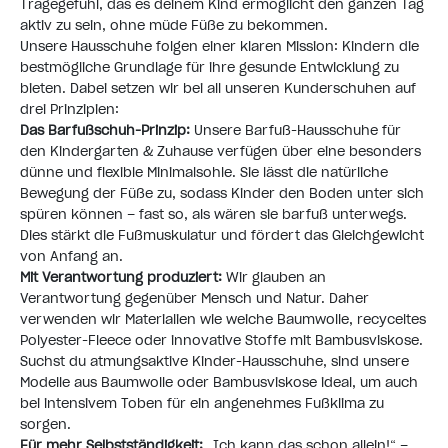
Tragegefühl, das es deinem Kind ermöglicht den ganzen Tag
aktiv zu sein, ohne müde Füße zu bekommen.
Unsere Hausschuhe folgen einer klaren Mission: Kindern die
bestmögliche Grundlage für ihre gesunde Entwicklung zu
bieten. Dabei setzen wir bei
all unseren Kunderschuhen
auf
drei Prinzipien:
Das Barfußschuh-Prinzip:
Unsere Barfuß-Hausschuhe für
den Kindergarten & Zuhause verfügen über eine
besonders
dünne und flexible Minimalsohle
. Sie lässt die natürliche
Bewegung der Füße zu, sodass Kinder den Boden unter sich
spüren können – fast so, als wären sie barfuß unterwegs.
Dies stärkt die Fußmuskulatur und fördert das Gleichgewicht
von Anfang an.
Mit Verantwortung produziert:
Wir glauben an
Verantwortung gegenüber Mensch und Natur
. Daher
verwenden wir Materialien wie weiche Baumwolle, recyceltes
Polyester-Fleece oder innovative Stoffe mit Bambusviskose.
Suchst du atmungsaktive Kinder-Hausschuhe, sind unsere
Modelle aus Baumwolle oder Bambusviskose ideal, um auch
bei intensivem Toben für ein angenehmes Fußklima zu
sorgen.
Für mehr Selbstständigkeit:
„Ich kann das schon allein!“ –