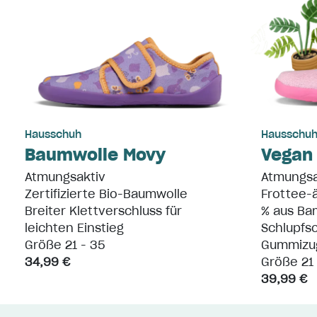
Hausschuh
Hausschu
Baumwolle Movy
Vegan
Atmungsaktiv
Atmungsa
Zertifizierte Bio-Baumwolle
Frottee-ä
Breiter Klettverschluss für
% aus Ba
leichten Einstieg
Schlupfs
Größe 21 - 35
Gummizu
34,99 €
Größe 21 
39,99 €