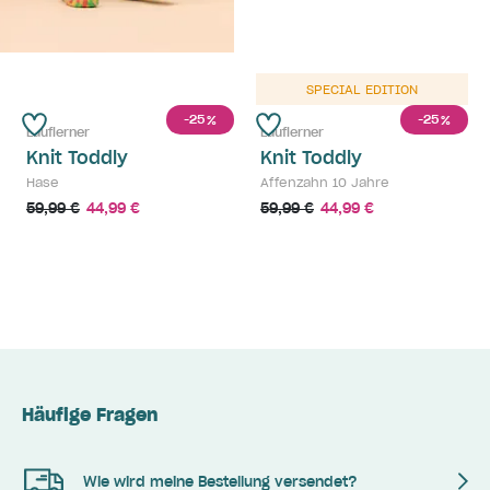
ausverkauft
SPECIAL EDITION
-25
-25
%
%
Lauflerner
Lauflerner
Knit Toddly
Knit Toddly
Hase
Affenzahn 10 Jahre
59,99 €
44,99 €
59,99 €
44,99 €
Häufige Fragen
Wie wird meine Bestellung versendet?