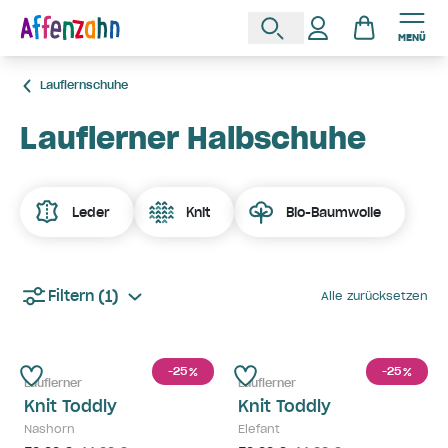
MENÜ
Lauflernschuhe
Lauflerner Halbschuhe
Leder
Knit
Bio-Baumwolle
(1)
Filtern
Alle zurücksetzen
-25
-25
%
%
Lauflerner
Lauflerner
Knit Toddly
Knit Toddly
Nashorn
Elefant