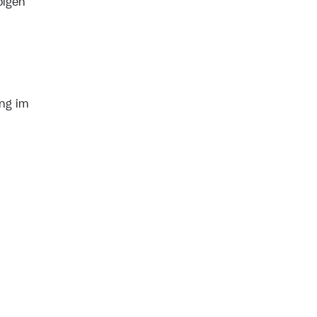
olgen
ng im