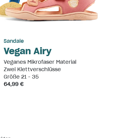
Weic
Zwei 
Größe
74,99
Sandale
Vegan Airy
Veganes Mikrofaser Material
Zwei Klettverschlüsse
Größe 21 - 35
64,99 €