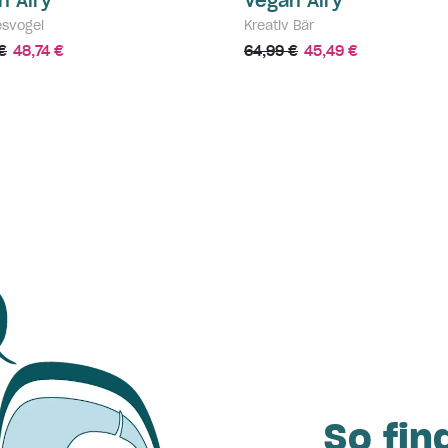
n Airy
Vegan Airy
esvogel
Kreativ Bär
€
48,74 €
64,99 €
45,49 €
So fin