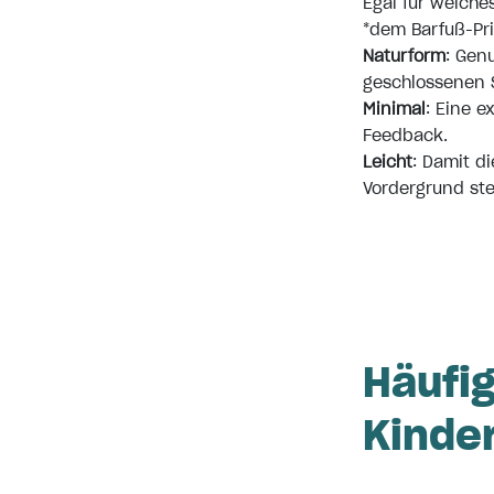
Egal für welche
*
dem Barfuß-Pri
Naturform
: Gen
geschlossenen 
Minimal
: Eine e
Feedback.
Leicht
: Damit d
Vordergrund ste
Häufi
Kinde