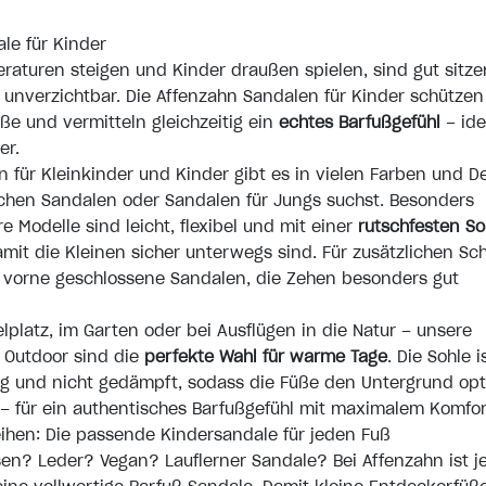
ale für Kinder
aturen steigen und Kinder draußen spielen, sind gut sitz
unverzichtbar. Die Affenzahn Sandalen für Kinder schützen
ße und vermitteln gleichzeitig ein
echtes Barfußgefühl
– ide
er.
 für Kleinkinder und Kinder gibt es in vielen Farben und De
chen Sandalen oder Sandalen für Jungs suchst. Besonders
e Modelle sind leicht, flexibel und mit einer
rutschfesten So
amit die Kleinen sicher unterwegs sind. Für zusätzlichen Sc
h vorne geschlossene Sandalen, die Zehen besonders gut
lplatz, im Garten oder bei Ausflügen in die Natur – unsere
 Outdoor sind die
perfekte Wahl für warme Tage
. Die Sohle i
ig und nicht gedämpft, sodass die Füße den Untergrund opt
 für ein authentisches Barfußgefühl mit maximalem Komfor
ihen: Die passende Kindersandale für jeden Fuß
en? Leder? Vegan? Lauflerner Sandale? Bei Affenzahn ist j