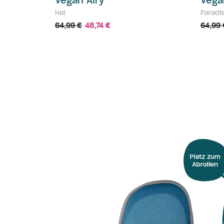
Vegan Airy
Vega
Hai
Paradi
64,99 €
48,74 €
64,99 