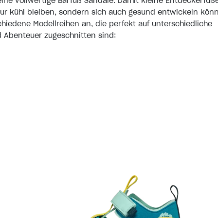
ine vollwertige Barfuß Sandale. Damit kleine Entdeckerfüß
ur kühl bleiben, sondern sich auch gesund entwickeln kön
chiedene Modellreihen an, die perfekt auf unterschiedliche
 Abenteuer zugeschnitten sind: