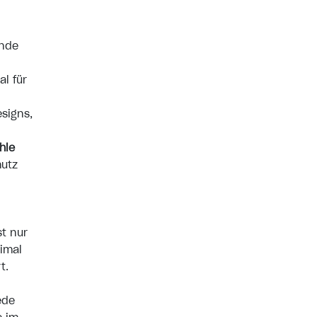
ende
al für
signs,
hle
hutz
st nur
imal
t.
ede