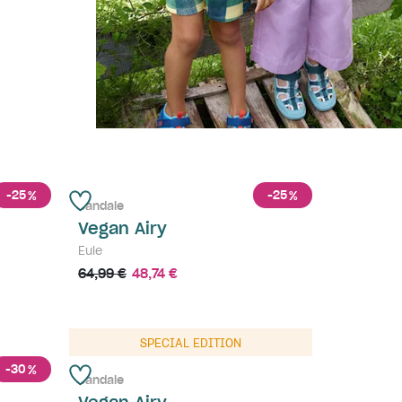
-25
-25
%
%
Sandale
Vegan Airy
Eule
64,99 €
48,74 €
ausverkauft
SPECIAL EDITION
-30
%
Sandale