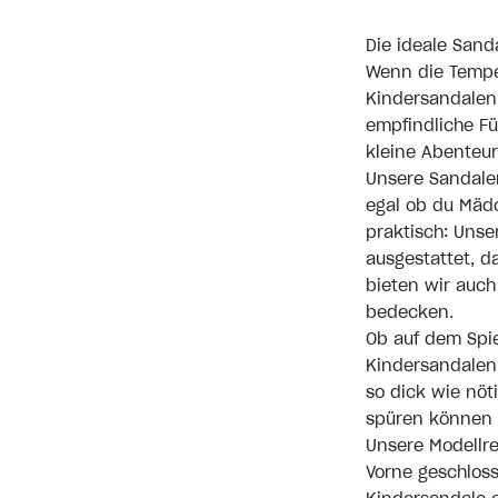
Die ideale Sand
Wenn die Temper
Kindersandalen 
empfindliche Fü
kleine Abenteur
Unsere Sandalen
egal ob du Mäd
praktisch: Unser
ausgestattet, d
bieten wir auc
bedecken.
Ob auf dem Spie
Kindersandalen
so dick wie nöt
spüren können –
Unsere Modellre
Vorne geschloss