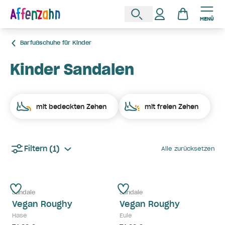
MENÜ
Barfußschuhe für Kinder
Kinder Sandalen
mit bedeckten Zehen
mit freien Zehen
(1)
Filtern
Alle zurücksetzen
Sandale
Sandale
Vegan Roughy
Vegan Roughy
Hase
Eule