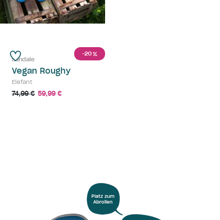
-20
%
Sandale
Vegan Roughy
Elefant
74,99 €
59,99 €