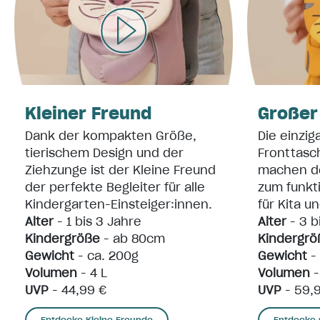
Kleiner Freund
Großer
Dank der kompakten Größe,
Die einzig
tierischem Design und der
Fronttasc
Ziehzunge ist der Kleine Freund
machen d
der perfekte Begleiter für alle
zum funkt
Kindergarten-Einsteiger:innen.
für Kita u
Alter
- 1 bis 3 Jahre
Alter
- 3 b
Kindergröße
- ab 80cm
Kindergrö
Gewicht
- ca. 200g
Gewicht
-
Volumen
- 4 L
Volumen
-
UVP
- 44,99 €
UVP
- 59,
Entdecke Kleine Freunde
Entdecke 