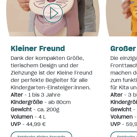
Kleiner Freund
Großer
Dank der kompakten Größe,
Die einzig
tierischem Design und der
Fronttasc
Ziehzunge ist der Kleine Freund
machen d
der perfekte Begleiter für alle
zum funkt
Kindergarten-Einsteiger:innen.
für Kita u
Alter
- 1 bis 3 Jahre
Alter
- 3 b
Kindergröße
- ab 80cm
Kindergrö
Gewicht
- ca. 200g
Gewicht
-
Volumen
- 4 L
Volumen
-
UVP
- 44,99 €
UVP
- 59,
Entdecke Kleine Freunde
Entdecke 