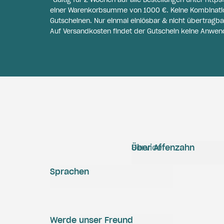
einer Warenkorbsumme von 1000 €. Keine Kombinati
Gutscheinen. Nur einmal einlösbar & nicht übertragba
Auf Versandkosten findet der Gutschein keine Anwen
Service
Über Affenzahn
Sprachen
Werde unser Freund