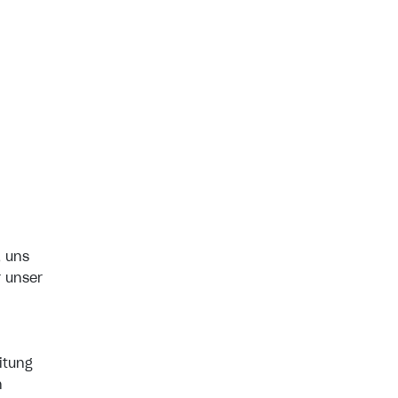
, uns
r unser
itung
n