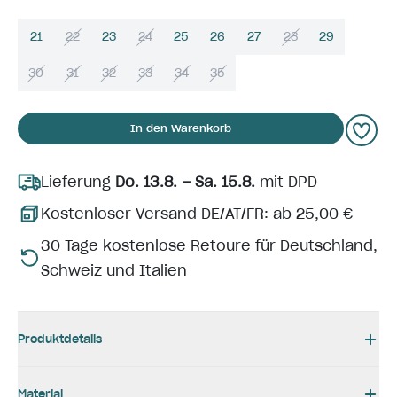
21
22
23
24
25
26
27
28
29
30
31
32
33
34
35
In den Warenkorb
Lieferung
Do. 13.8. – Sa. 15.8.
mit DPD
Kostenloser Versand DE/AT/FR: ab 25,00 €
30 Tage kostenlose Retoure für Deutschland,
Schweiz und Italien
Produktdetails
Material