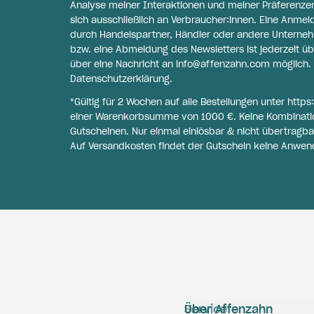
Analyse meiner Interaktionen und meiner Präferenzen 
sich ausschließlich an Verbraucher:innen. Eine Anme
durch Handelspartner, Händler oder andere Unternehme
bzw. eine Abmeldung des Newsletters ist jederzeit üb
über eine Nachricht an
info@affenzahn.com
möglich. 
Datenschutzerklärung
.
*Gültig für 2 Wochen auf alle Bestellungen unter
https
einer Warenkorbsumme von 1000 €. Keine Kombinati
Gutscheinen. Nur einmal einlösbar & nicht übertragba
Auf Versandkosten findet der Gutschein keine Anwen
Service
Über Affenzahn