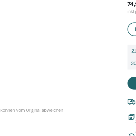
74
inkl 
21
3
 können vom Original abweichen