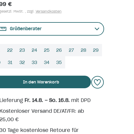
,99 €
gesetzl. MwSt. , zzgl.
Versandkosten
Größenberater
22
23
24
25
26
27
28
29
0
31
32
33
34
35
In den Warenkorb
Lieferung
Fr. 14.8. – So. 16.8.
mit DPD
Kostenloser Versand DE/AT/FR: ab
25,00 €
30 Tage kostenlose Retoure für