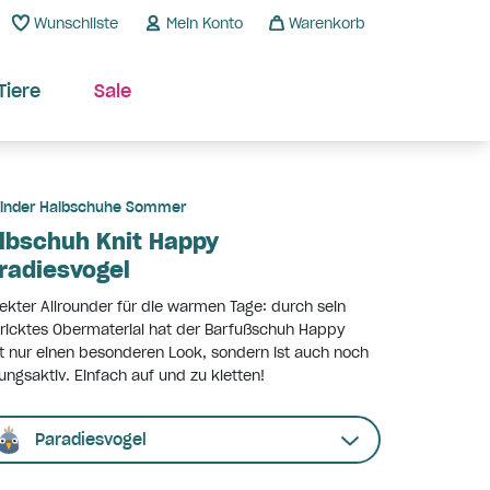
Wunschliste
Mein Konto
Warenkorb
Tiere
Sale
inder Halbschuhe Sommer
lbschuh Knit Happy
radiesvogel
ekter Allrounder für die warmen Tage: durch sein
ricktes Obermaterial hat der Barfußschuh Happy
t nur einen besonderen Look, sondern ist auch noch
ngsaktiv. Einfach auf und zu kletten!
Paradiesvogel