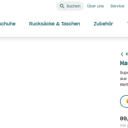
Suchen
Über uns
Service
schuhe
Rucksäcke & Taschen
Zubehör
K
Ha
Supe
aus 
Klet
89
inkl 