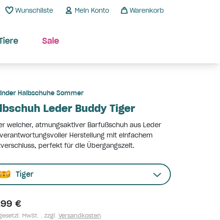
Wunschliste
Mein Konto
Warenkorb
Tiere
Sale
inder Halbschuhe Sommer
lbschuh Leder Buddy Tiger
r weicher, atmungsaktiver Barfußschuh aus Leder
verantwortungsvoller Herstellung mit einfachem
tverschluss, perfekt für die Übergangszeit.
Tiger
,99 €
gesetzl. MwSt. , zzgl.
Versandkosten