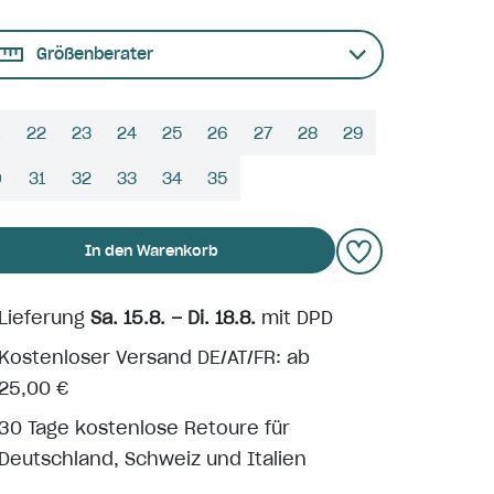
Größenberater
22
23
24
25
26
27
28
29
0
31
32
33
34
35
In den Warenkorb
Lieferung
Sa. 15.8. – Di. 18.8.
mit DPD
Kostenloser Versand DE/AT/FR: ab
25,00 €
30 Tage kostenlose Retoure für
Deutschland, Schweiz und Italien