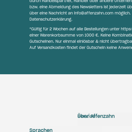
durch Handelspartner, Händler oder andere Unternehme
bzw. eine Abmeldung des Newsletters ist jederzeit üb
über eine Nachricht an
info@affenzahn.com
möglich. 
Datenschutzerklärung
.
*Gültig für 2 Wochen auf alle Bestellungen unter
https
einer Warenkorbsumme von 1000 €. Keine Kombinati
Gutscheinen. Nur einmal einlösbar & nicht übertragba
Auf Versandkosten findet der Gutschein keine Anwen
Service
Über Affenzahn
Sprachen