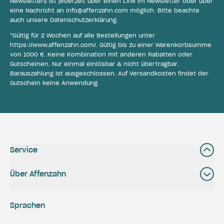
Newsletters ist jederzeit über einen Link im Newsletter oder über
eine Nachricht an
info@affenzahn.com
möglich. Bitte beachte
auch unsere
Datenschutzerklärung
.
*Gültig für 2 Wochen auf alle Bestellungen unter
https://www.affenzahn.com/
. Gültig bis zu einer Warenkorbsumme
von 1000 €. Keine Kombination mit anderen Rabatten oder
Gutscheinen. Nur einmal einlösbar & nicht übertragbar.
Barauszahlung ist ausgeschlossen. Auf Versandkosten findet der
Gutschein keine Anwendung.
Service
Über Affenzahn
Sprachen