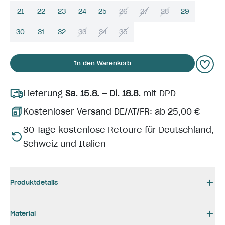
21
22
23
24
25
26
27
28
29
30
31
32
33
34
35
In den Warenkorb
Lieferung
Sa. 15.8. – Di. 18.8.
mit DPD
Kostenloser Versand DE/AT/FR: ab 25,00 €
30 Tage kostenlose Retoure für Deutschland,
Schweiz und Italien
Produktdetails
Material