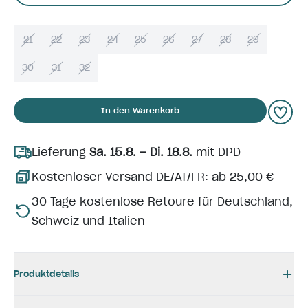
21
22
23
24
25
26
27
28
29
30
31
32
In den Warenkorb
Lieferung
Sa. 15.8. – Di. 18.8.
mit DPD
Kostenloser Versand DE/AT/FR: ab 25,00 €
30 Tage kostenlose Retoure für Deutschland,
Schweiz und Italien
Produktdetails