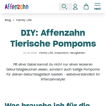
MENÜ
Blog
>
Family Life
DIY: Affenzahn
Tierische Pompoms
01.06.2025
Family Life
,
Inspiration
,
Neuigkeiten
Mit einer Gabel kannst du nicht nur einen leckeren
Geburtstagskuchen essen, sondern auch lustige Pompoms
für deinen Geburtstagstisch basteln - selbstverständlich im
Affenzahnstyle!
Was brauche ich für die