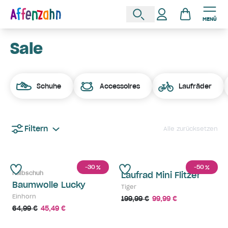
MENÜ
Sale
Schuhe
Accessoires
Laufräder
Filtern
Alle zurücksetzen
-30
-50
%
%
Halbschuh
Laufrad Mini Flitzer
Baumwolle Lucky
Tiger
Einhorn
199,99 €
99,99 €
64,99 €
45,49 €