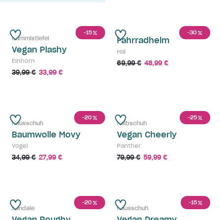
-15
-30
%
%
Gummistiefel
Fahrradhelm
Vegan Plashy
Hai
Einhorn
69,99 €
48,99 €
39,99 €
33,99 €
-20
-25
%
%
Hausschuh
Halbschuh
Baumwolle Movy
Vegan Cheerly
Vogel
Panther
34,99 €
27,99 €
79,99 €
59,99 €
-20
-15
%
%
Sandale
Hausschuh
Vegan Roughy
Vegan Dreamy