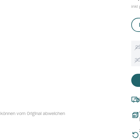
inkl 
21
3
 können vom Original abweichen