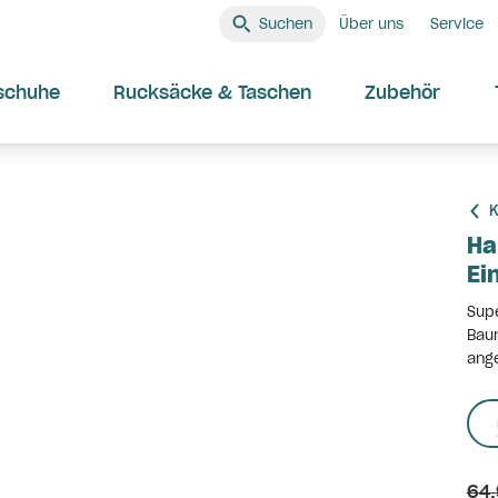
Suchen
Über uns
Service
schuhe
Rucksäcke & Taschen
Zubehör
K
Ha
Ei
Supe
Baum
ange
64,