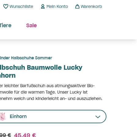
Wunschliste
Mein Konto
Warenkorb
Tiere
Sale
inder Halbschuhe Sommer
lbschuh Baumwolle Lucky
nhorn
r leichter Barfußschuh aus atmungsaktiver Bio-
wolle für die warmen Tage. Unser Lucky ist
nehm weich und kinderleicht an- und auszuziehen.
Einhorn
45,49 €
99 €