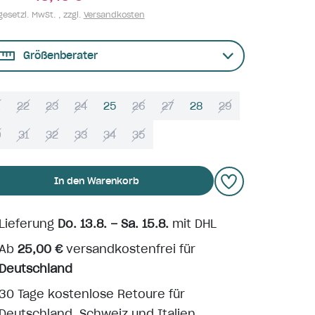
gesetzl. MwSt. , zzgl.
Versandkosten
Größenberater
22
23
24
25
26
27
28
29
0
31
32
33
34
35
In den Warenkorb
Lieferung
Do. 13.8. – Sa. 15.8.
mit DHL
Ab
25,00 €
versandkostenfrei für
Deutschland
30 Tage kostenlose Retoure für
Deutschland, Schweiz und Italien