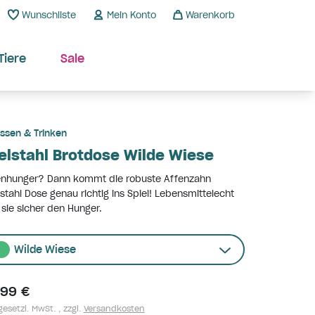
Wunschliste
Mein Konto
Warenkorb
Tiere
Sale
ssen & Trinken
elstahl Brotdose Wilde Wiese
enhunger? Dann kommt die robuste Affenzahn
stahl Dose genau richtig ins Spiel! Lebensmittelecht
lt sie sicher den Hunger.
Wilde Wiese
,99 €
gesetzl. MwSt. , zzgl.
Versandkosten