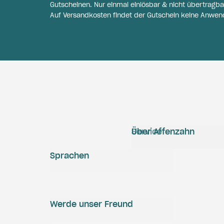
Gutscheinen. Nur einmal einlösbar & nicht übertragba
Auf Versandkosten findet der Gutschein keine Anwen
Service
Über Affenzahn
Sprachen
Werde unser Freund