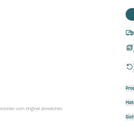
Pro
Mat
 können vom Original abweichen
Sic