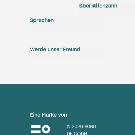
Service
Über Affenzahn
Sprachen
Werde unser Freund
Eine Marke von
© 2026 FOND
OF GmbH