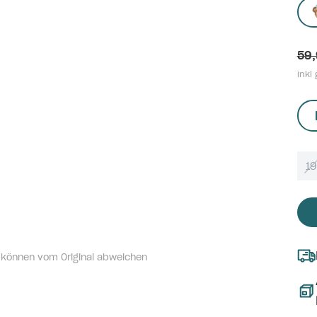
59,
inkl 
1
 können vom Original abweichen