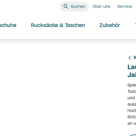
Suchen
Über uns
Service
schuhe
Rucksäcke & Taschen
Zubehör
B
La
Ja
Spie
Todd
und 
ausz
hoch
Stri
an u