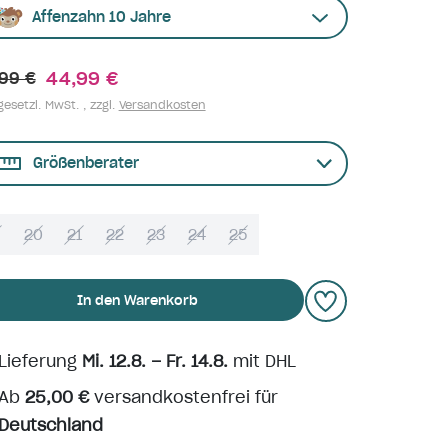
Affenzahn 10 Jahre
44,99 €
99 €
gesetzl. MwSt. , zzgl.
Versandkosten
Größenberater
9
20
21
22
23
24
25
In den Warenkorb
Lieferung
Mi. 12.8. – Fr. 14.8.
mit DHL
Ab
25,00 €
versandkostenfrei für
Deutschland