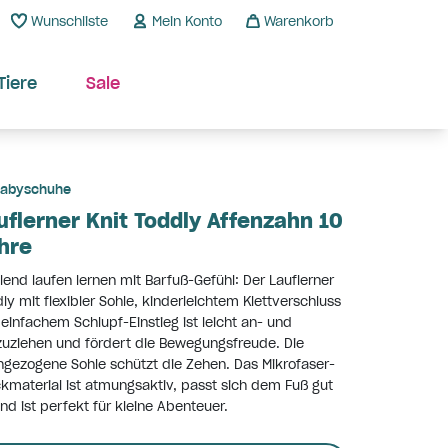
Wunschliste
Mein Konto
Warenkorb
Tiere
Sale
abyschuhe
uflerner Knit Toddly Affenzahn 10
hre
lend laufen lernen mit Barfuß-Gefühl: Der Lauflerner
ly mit flexibler Sohle, kinderleichtem Klettverschluss
einfachem Schlupf-Einstieg ist leicht an- und
uziehen und fördert die Bewegungsfreude. Die
gezogene Sohle schützt die Zehen. Das Mikrofaser-
ckmaterial ist atmungsaktiv, passt sich dem Fuß gut
nd ist perfekt für kleine Abenteuer.