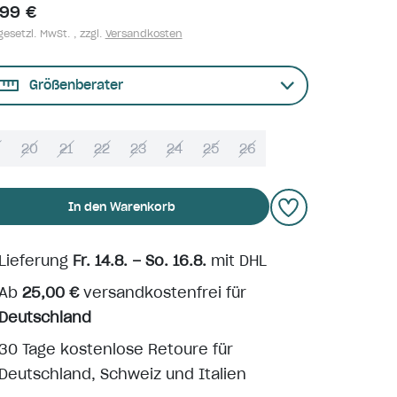
,99 €
gesetzl. MwSt. , zzgl.
Versandkosten
Größenberater
9
20
21
22
23
24
25
26
In den Warenkorb
Lieferung
Fr. 14.8. – So. 16.8.
mit DHL
Ab
25,00 €
versandkostenfrei für
Deutschland
30 Tage kostenlose Retoure für
Deutschland, Schweiz und Italien