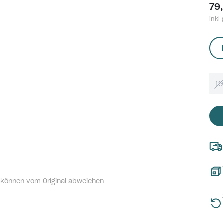
79
inkl 
1
 können vom Original abweichen