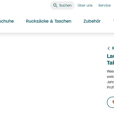
Suchen
Über uns
Service
schuhe
Rucksäcke & Taschen
Zubehör
B
La
Ta
Wass
weic
Jahr
Prof