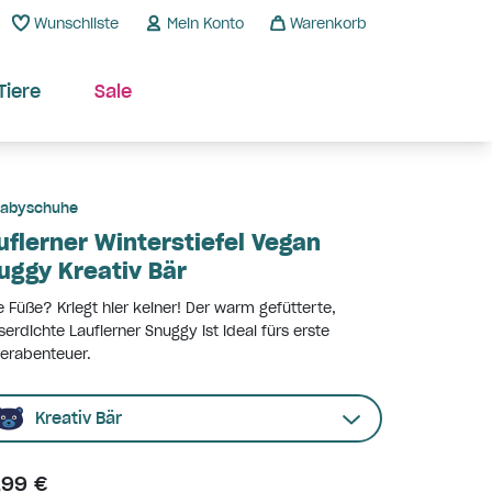
Wunschliste
Mein Konto
Warenkorb
Tiere
Sale
abyschuhe
uflerner Winterstiefel Vegan
uggy Kreativ Bär
e Füße? Kriegt hier keiner! Der warm gefütterte,
erdichte Lauflerner Snuggy ist ideal fürs erste
erabenteuer.
Kreativ Bär
,99 €