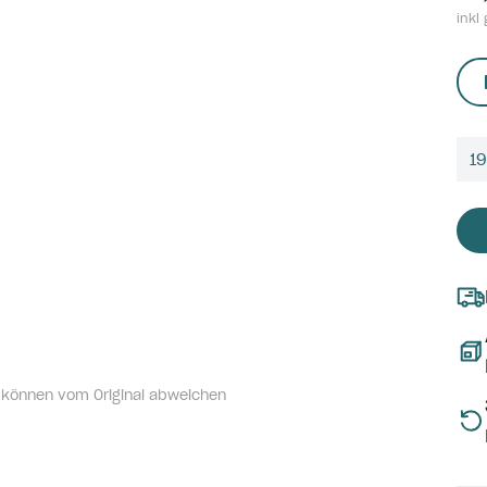
inkl 
1
 können vom Original abweichen