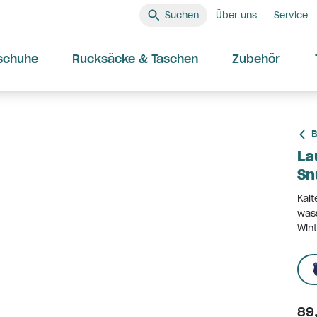
Suchen
Über uns
Service
schuhe
Rucksäcke & Taschen
Zubehör
B
La
Sn
Kalt
wass
Wint
89