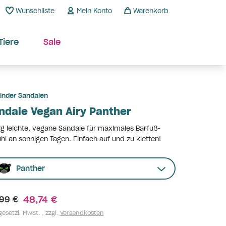
Wunschliste
Mein Konto
Warenkorb
Tiere
Sale
inder Sandalen
ndale Vegan Airy Panther
ig leichte, vegane Sandale für maximales Barfuß-
hl an sonnigen Tagen. Einfach auf und zu kletten!
Panther
48,74 €
99 €
gesetzl. MwSt. , zzgl.
Versandkosten