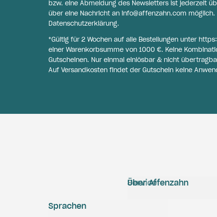
bzw. eine Abmeldung des Newsletters ist jederzeit üb
über eine Nachricht an
info@affenzahn.com
möglich. 
Datenschutzerklärung
.
*Gültig für 2 Wochen auf alle Bestellungen unter
https
einer Warenkorbsumme von 1000 €. Keine Kombinati
Gutscheinen. Nur einmal einlösbar & nicht übertragba
Auf Versandkosten findet der Gutschein keine Anwen
Service
Über Affenzahn
Sprachen