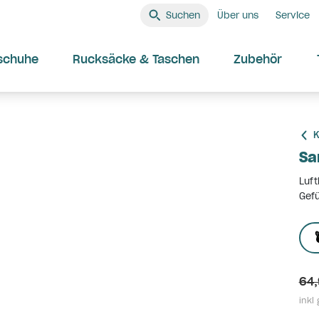
Suchen
Über uns
Service
schuhe
Rucksäcke & Taschen
Zubehör
K
Sa
Luft
Gefü
64,
inkl 