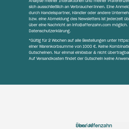
Analyse meiner Interaktionen und meiner Präferenzen 
sich ausschließlich an Verbraucher:innen. Eine Anme
durch Handelspartner, Händler oder andere Unternehme
bzw. eine Abmeldung des Newsletters ist jederzeit üb
über eine Nachricht an
info@affenzahn.com
möglich. 
Datenschutzerklärung
.
*Gültig für 2 Wochen auf alle Bestellungen unter
https
einer Warenkorbsumme von 1000 €. Keine Kombinati
Gutscheinen. Nur einmal einlösbar & nicht übertragba
Auf Versandkosten findet der Gutschein keine Anwen
Service
Über Affenzahn