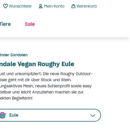
Wunschliste
Mein Konto
Warenkorb
Tiere
Sale
inder Sandalen
ndale Vegan Roughy Eule
st und unkompliziert: Die neue Roughy Outdoor-
ale geht mit dir über Stock und Stein.
ngsaktives Mesh, neues Sohlenprofil sowie easy
tellbar und leicht Anzuziehen machen sie zur
ekten Begleiterin!
Eule