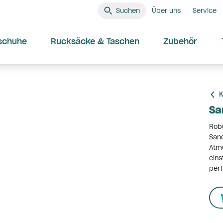
Suchen
Über uns
Service
schuhe
Rucksäcke & Taschen
Zubehör
K
Sa
Robu
Sand
Atmu
eins
perf