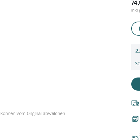
74
inkl 
21
3
 können vom Original abweichen