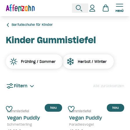
MENÜ
Barfußschuhe für Kinder
Kinder Gummistiefel
Frühling / Sommer
Herbst / Winter
Filtern
Alle zurücksetzen
Neu
Neu
Gummistiefel
Gummistiefel
Vegan Puddly
Vegan Puddly
Schmetterling
Paradiesvogel