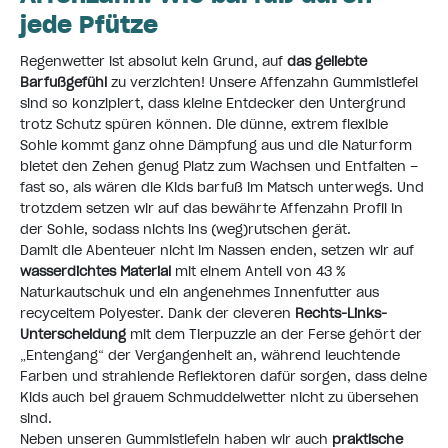
jede Pfütze
Regenwetter ist absolut kein Grund, auf
das geliebte
Barfußgefühl
zu verzichten! Unsere Affenzahn Gummistiefel
sind so konzipiert, dass kleine Entdecker den Untergrund
trotz Schutz spüren können. Die dünne, extrem flexible
Sohle kommt ganz ohne Dämpfung aus und die Naturform
bietet den Zehen genug Platz zum Wachsen und Entfalten –
fast so, als wären die Kids barfuß im Matsch unterwegs. Und
trotzdem setzen wir auf das bewährte Affenzahn Profil in
der Sohle, sodass nichts ins (weg)rutschen gerät.
Damit die Abenteuer nicht im Nassen enden, setzen wir auf
wasserdichtes Material
mit einem Anteil von 43 %
Naturkautschuk und ein angenehmes Innenfutter aus
recyceltem Polyester. Dank der cleveren
Rechts-Links-
Unterscheidung
mit dem Tierpuzzle an der Ferse gehört der
„Entengang“ der Vergangenheit an, während leuchtende
Farben und strahlende Reflektoren dafür sorgen, dass deine
Kids auch bei grauem Schmuddelwetter nicht zu übersehen
sind.
Neben unseren Gummistiefeln haben wir auch
praktische