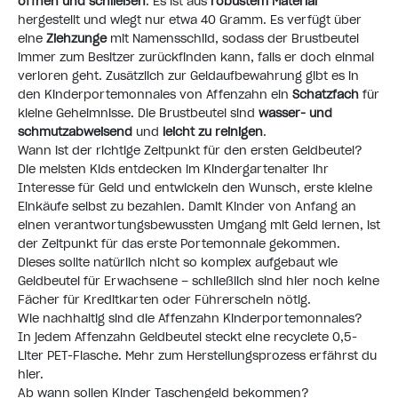
öffnen und schließen
. Es ist aus
robustem Material
hergestellt und wiegt nur etwa 40 Gramm. Es verfügt über
eine
Ziehzunge
mit Namensschild, sodass der Brustbeutel
immer zum Besitzer zurückfinden kann, falls er doch einmal
verloren geht. Zusätzlich zur Geldaufbewahrung gibt es in
den Kinderportemonnaies von Affenzahn ein
Schatzfach
für
kleine Geheimnisse. Die Brustbeutel sind
wasser- und
schmutzabweisend
und
leicht zu reinigen
.
Wann ist der richtige Zeitpunkt für den ersten Geldbeutel?
Die meisten Kids entdecken im Kindergartenalter ihr
Interesse für Geld und entwickeln den Wunsch, erste kleine
Einkäufe selbst zu bezahlen. Damit Kinder von Anfang an
einen verantwortungsbewussten Umgang mit Geld lernen, ist
der Zeitpunkt für das erste Portemonnaie gekommen.
Dieses sollte natürlich nicht so komplex aufgebaut wie
Geldbeutel für Erwachsene – schließlich sind hier noch keine
Fächer für Kreditkarten oder Führerschein nötig.
Wie nachhaltig sind die Affenzahn Kinderportemonnaies?
In jedem Affenzahn Geldbeutel steckt eine recyclete 0,5-
Liter PET-Flasche. Mehr zum
Herstellungsprozess erfährst du
hier
.
Ab wann sollen Kinder Taschengeld bekommen?