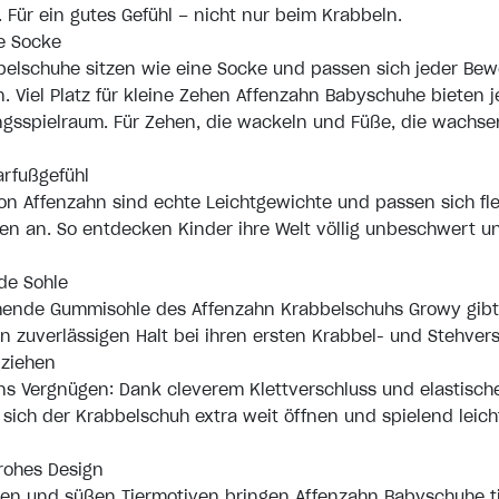
 Für ein gutes Gefühl – nicht nur beim Krabbeln.
ne Socke
belschuhe sitzen wie eine Socke und passen sich jeder Be
. Viel Platz für kleine Zehen Affenzahn Babyschuhe bieten 
sspielraum. Für Zehen, die wackeln und Füße, die wachse
arfußgefühl
n Affenzahn sind echte Leichtgewichte und passen sich fle
n an. So entdecken Kinder ihre Welt völlig unbeschwert un
e Sohle
ende Gummisohle des Affenzahn Krabbelschuhs Growy gibt
n zuverlässigen Halt bei ihren ersten Krabbel- und Stehver
nziehen
ns Vergnügen: Dank cleverem Klettverschluss und elastisc
sich der Krabbelschuh extra weit öffnen und spielend leich
frohes Design
ben und süßen Tiermotiven bringen Affenzahn Babyschuhe ti