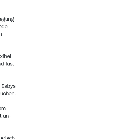
wegung
jede
n
xibel
d fast
 Babys
suchen.
hem
t an-
erisch