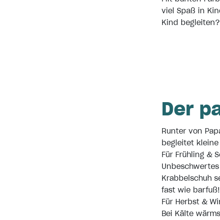
viel Spaß in Ki
Kind begleiten?
Der p
Runter von Pap
begleitet klei
Für Frühling & 
Unbeschwertes 
Krabbelschuh se
fast wie barfuß!
Für Herbst & Wi
Bei Kälte wärms