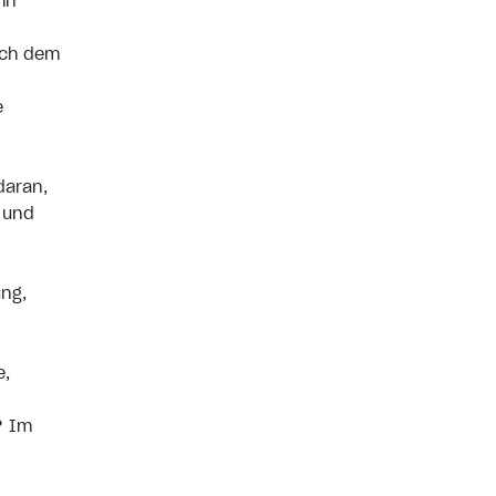
hn
ach dem
e
daran,
n und
ung,
e,
? Im