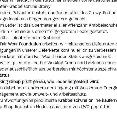
es Gummi steckt in der rutschhemmenden Sohle des Affenza
nter-Krabbelschuhs Growy.
eltem Polyester besteht das Innenfutter des Growy. Frei n
v gedacht, aus Dingen von gestern gemacht.
m Leder ist das Obermaterial aller Affenzahn Krabbelschuh
n drin sind sie aus chromfrei gegerbtem Leder gestaltet.
efühl – nicht nur beim Krabbeln
Fair Wear Foundation
arbeiten wir mit unseren Lieferanten 
ngungen in unserer Lieferkette kontinuierlich zu verbesser
ehrfach mit dem Fair Wear Leader-Status ausgezeichnet.
ir Mitglied der Leather Working Group und beziehen unser
der ausschließlich aus Gerbereien mit höchster Auszeichn
tatus
.
king Group prüft genau, wie Leder hergestellt wird:
n dabei unter anderem der Umgang mit Wasser und Energi
agement sowie Umwelt- und Arbeitsschutz.
rantwortungsvoll produzierte
Krabbelschuhe online kaufen
ne-Shop findest du Modelle aus Leder von LWG-geprüften