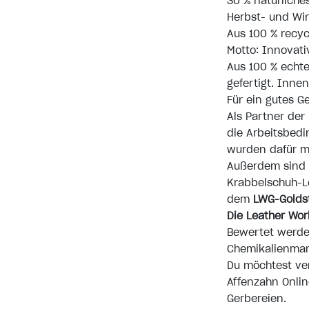
30 % natürlich
Herbst- und Wi
Aus 100 % recyc
Motto: Innovati
Aus 100 % echte
gefertigt. Inne
Für ein gutes G
Als Partner der
die Arbeitsbedi
wurden dafür m
Außerdem sind w
Krabbelschuh-Le
dem
LWG-Golds
Die Leather Wor
Bewertet werde
Chemikalienman
Du möchtest ve
Affenzahn Onli
Gerbereien.