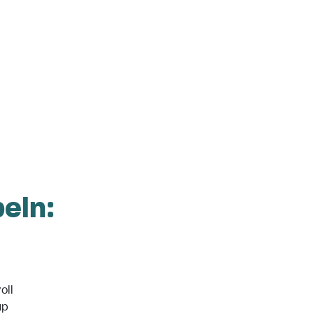
eln:
oll
up