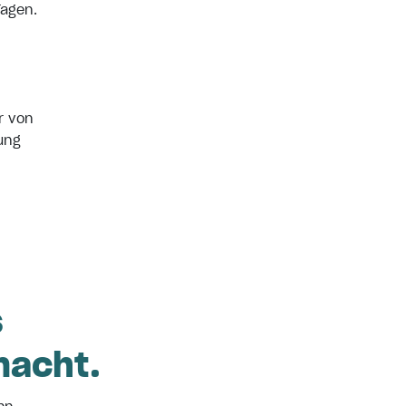
Tagen.
r von
lung
s
macht.