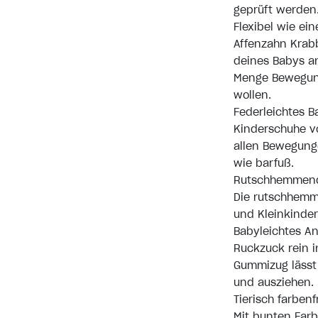
geprüft werden.
Flexibel wie ei
Affenzahn Krab
deines Babys an
Menge Bewegung
wollen.
Federleichtes B
Kinderschuhe vo
allen Bewegunge
wie barfuß.
Rutschhemmend
Die rutschhemm
und Kleinkinder
Babyleichtes A
Ruckzuck rein i
Gummizug lässt 
und ausziehen.
Tierisch farben
Mit bunten Far