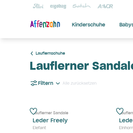
Kinderschuhe
Baby
Lauflernschuhe
Lauflerner Sandal
Filtern
Alle zurücksetzen
Lauflerner Sandale
Laufler
Leder Freely
Lede
Elefant
Einhor