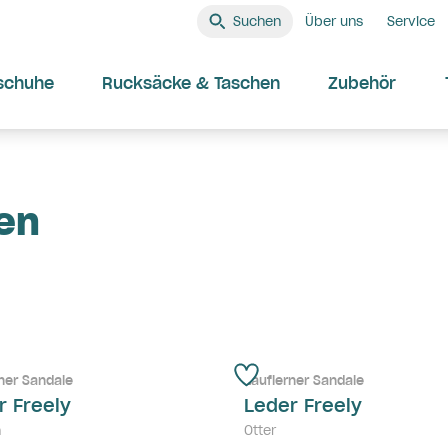
Suchen
Über uns
Service
schuhe
Rucksäcke & Taschen
Zubehör
en
ner Sandale
Lauflerner Sandale
r Freely
Leder Freely
n
Otter