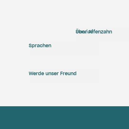
Service
Über Affenzahn
Sprachen
Werde unser Freund