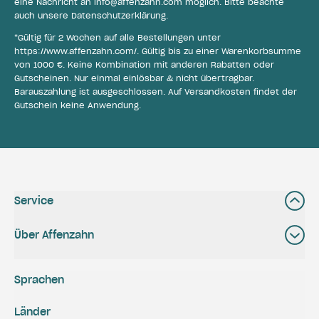
eine Nachricht an
info@affenzahn.com
möglich. Bitte beachte
auch unsere
Datenschutzerklärung
.
*Gültig für 2 Wochen auf alle Bestellungen unter
https://www.affenzahn.com/
. Gültig bis zu einer Warenkorbsumme
von 1000 €. Keine Kombination mit anderen Rabatten oder
Gutscheinen. Nur einmal einlösbar & nicht übertragbar.
Barauszahlung ist ausgeschlossen. Auf Versandkosten findet der
Gutschein keine Anwendung.
Service
Über Affenzahn
Sprachen
Länder