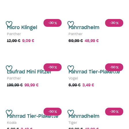
-30
-30
%
%
Micro Klingel
Fahrradhelm
Panther
Panther
12,99 €
9,09 €
69,99 €
48,99 €
-50
-50
%
%
Laufrad Mini Flitzer
Fahrrad Tier-Plakette
Panther
Vogel
199,99 €
99,99 €
6,99 €
3,49 €
-50
-30
%
%
Fahrrad Tier-Plakette
Fahrradhelm
Koala
Tiger