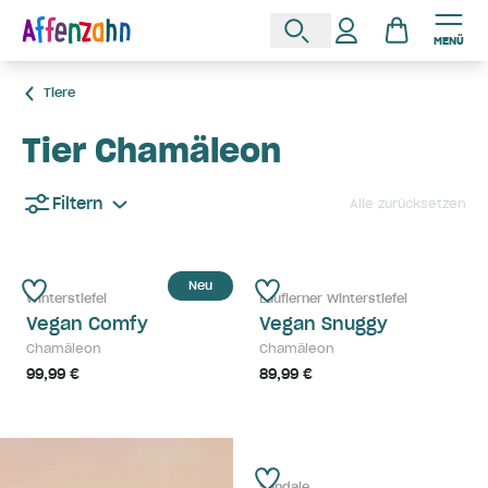
MENÜ
Tiere
Tier Chamäleon
Filtern
Alle zurücksetzen
Neu
Winterstiefel
Lauflerner Winterstiefel
Vegan Comfy
Vegan Snuggy
Chamäleon
Chamäleon
99,99 €
89,99 €
Sandale