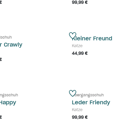
€
99,99 €
lschuh
Kleiner Freund
r Crawly
Katze
44,99 €
€
ngsschuh
Übergangsschuh
 Happy
Leder Friendy
Katze
€
99,99 €