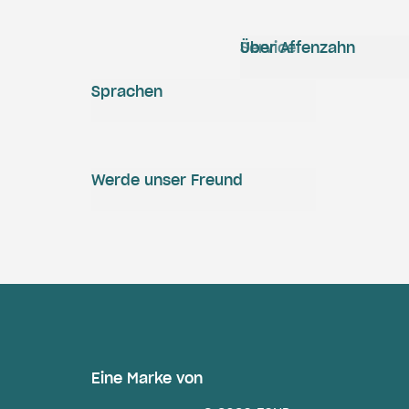
Service
Über Affenzahn
Sprachen
Werde unser Freund
Eine Marke von