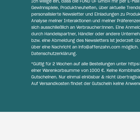
Ich willige ein, dass die FOND OF GmbH mir per E-Mai
Gewinnspiele, Produktneuheiten, über aktuelle Trends
personalisierte Newsletter und Einladungen zu Produ
Analyse meiner Interaktionen und meiner Präferenzen 
sich ausschließlich an Verbraucher:innen. Eine Anme
durch Handelspartner, Händler oder andere Unternehme
bzw. eine Abmeldung des Newsletters ist jederzeit üb
über eine Nachricht an
info@affenzahn.com
möglich. 
Datenschutzerklärung
.
*Gültig für 2 Wochen auf alle Bestellungen unter
https
einer Warenkorbsumme von 1000 €. Keine Kombinati
Gutscheinen. Nur einmal einlösbar & nicht übertragba
Auf Versandkosten findet der Gutschein keine Anwen