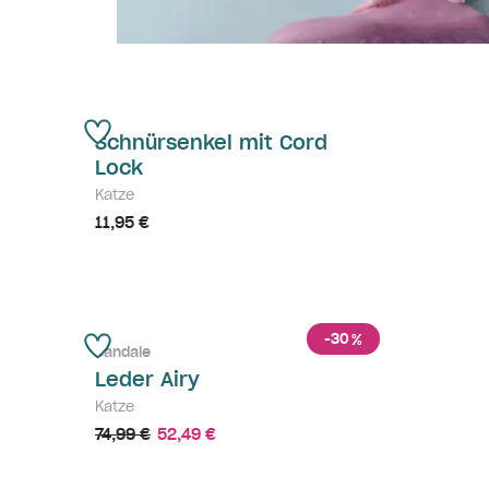
Schnürsenkel mit Cord
Lock
Katze
11,95 €
-30
%
Sandale
Leder Airy
Katze
74,99 €
52,49 €