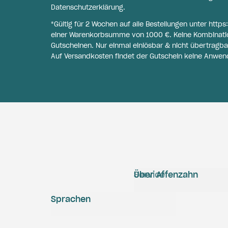
Datenschutzerklärung
.
*Gültig für 2 Wochen auf alle Bestellungen unter
https
einer Warenkorbsumme von 1000 €. Keine Kombinati
Gutscheinen. Nur einmal einlösbar & nicht übertragba
Auf Versandkosten findet der Gutschein keine Anwen
Service
Über Affenzahn
Sprachen