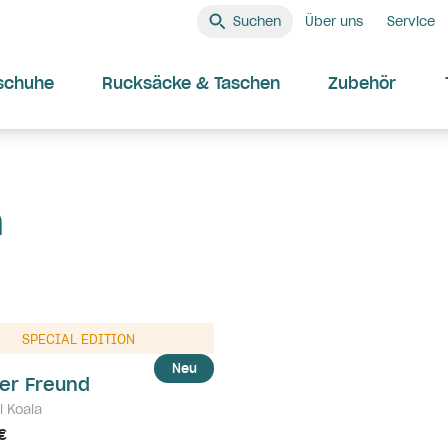
Suchen
Über uns
Service
schuhe
Rucksäcke & Taschen
Zubehör
a
SPECIAL EDITION
Neu
ner Freund
l Koala
€