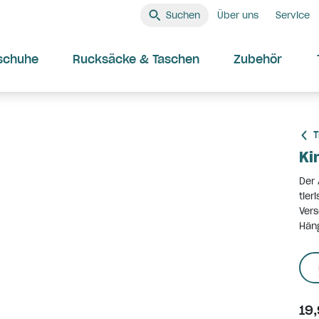
Suchen
Über uns
Service
schuhe
Rucksäcke & Taschen
Zubehör
T
Ki
Der 
tier
Vers
Hän
19