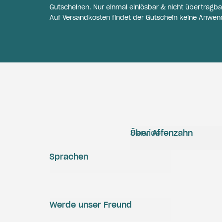
Gutscheinen. Nur einmal einlösbar & nicht übertragba
Auf Versandkosten findet der Gutschein keine Anwen
Service
Über Affenzahn
Sprachen
Werde unser Freund