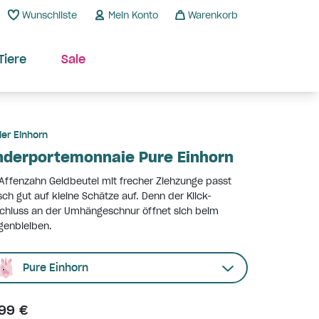
Wunschliste
Mein Konto
Warenkorb
Tiere
Sale
ier Einhorn
nderportemonnaie Pure Einhorn
Affenzahn Geldbeutel mit frecher Ziehzunge passt
isch gut auf kleine Schätze auf. Denn der Klick-
chluss an der Umhängeschnur öffnet sich beim
genbleiben.
Pure Einhorn
,99 €