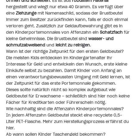
öffnen und schließen
. Es ist aus
robustem Material
hergestellt und wiegt nur etwa 40 Gramm. Es verfügt über
eine
Ziehzunge
mit Namensschild, sodass der Brustbeutel
immer zum Besitzer zurückfinden kann, falls er doch einmal
verloren geht. Zusätzlich zur Geldaufbewahrung gibt es in
den Kinderportemonnaies von Affenzahn ein
Schatzfach
für
kleine Geheimnisse. Die Brustbeutel sind
wasser- und
schmutzabweisend
und
leicht zu reinigen
.
Wann ist der richtige Zeitpunkt für den ersten Geldbeutel?
Die meisten Kids entdecken im Kindergartenalter ihr
Interesse für Geld und entwickeln den Wunsch, erste kleine
Einkäufe selbst zu bezahlen. Damit Kinder von Anfang an
einen verantwortungsbewussten Umgang mit Geld lernen, ist
der Zeitpunkt für das erste Portemonnaie gekommen.
Dieses sollte natürlich nicht so komplex aufgebaut wie
Geldbeutel für Erwachsene – schließlich sind hier noch keine
Fächer für Kreditkarten oder Führerschein nötig.
Wie nachhaltig sind die Affenzahn Kinderportemonnaies?
In jedem Affenzahn Geldbeutel steckt eine recyclete 0,5-
Liter PET-Flasche. Mehr zum
Herstellungsprozess erfährst du
hier
.
Ab wann sollen Kinder Taschengeld bekommen?