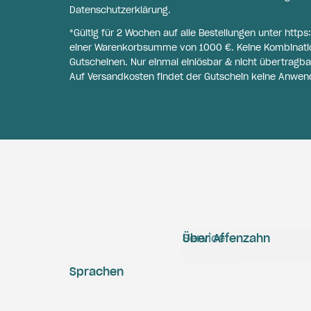
Datenschutzerklärung
.
*Gültig für 2 Wochen auf alle Bestellungen unter
https
einer Warenkorbsumme von 1000 €. Keine Kombinati
Gutscheinen. Nur einmal einlösbar & nicht übertragba
Auf Versandkosten findet der Gutschein keine Anwen
Service
Über Affenzahn
Sprachen