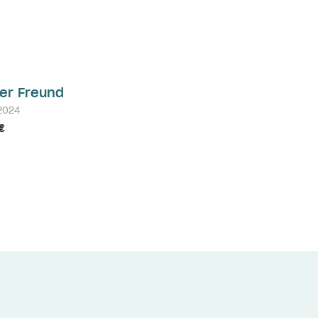
ner Freund
2024
€