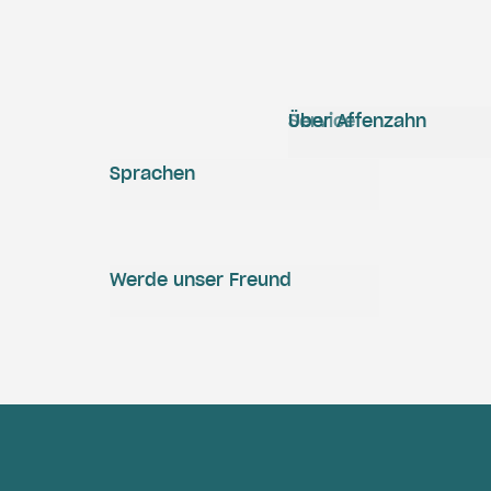
Service
Über Affenzahn
Sprachen
Werde unser Freund