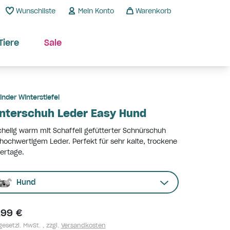
Wunschliste
Mein Konto
Warenkorb
Tiere
Sale
inder Winterstiefel
nterschuh Leder Easy Hund
helig warm mit Schaffell gefütterter Schnürschuh
hochwertigem Leder. Perfekt für sehr kalte, trockene
ertage.
Hund
,99 €
gesetzl. MwSt. , zzgl.
Versandkosten