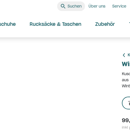
Suchen
Über uns
Service
schuhe
Rucksäcke & Taschen
Zubehör
K
Wi
Kusc
aus 
Wint
99
inkl 