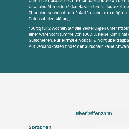
durch Handelspartner, Händler oder andere Unternehme
bzw. eine Abmeldung des Newsletters ist jederzeit üb
über eine Nachricht an
info@affenzahn.com
möglich. 
Datenschutzerklärung
.
*Gültig für 2 Wochen auf alle Bestellungen unter
https
einer Warenkorbsumme von 1000 €. Keine Kombinati
Gutscheinen. Nur einmal einlösbar & nicht übertragba
Auf Versandkosten findet der Gutschein keine Anwen
Service
Über Affenzahn
Sprachen