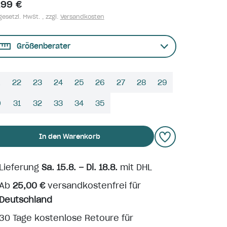
,99 €
gesetzl. MwSt. , zzgl.
Versandkosten
Größenberater
22
23
24
25
26
27
28
29
0
31
32
33
34
35
In den Warenkorb
Lieferung
Sa. 15.8. – Di. 18.8.
mit DHL
Ab
25,00 €
versandkostenfrei für
Deutschland
30 Tage kostenlose Retoure für