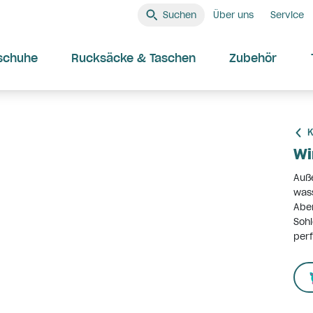
Suchen
Über uns
Service
schuhe
Rucksäcke & Taschen
Zubehör
K
Wi
Auße
wass
Aben
Sohl
perf