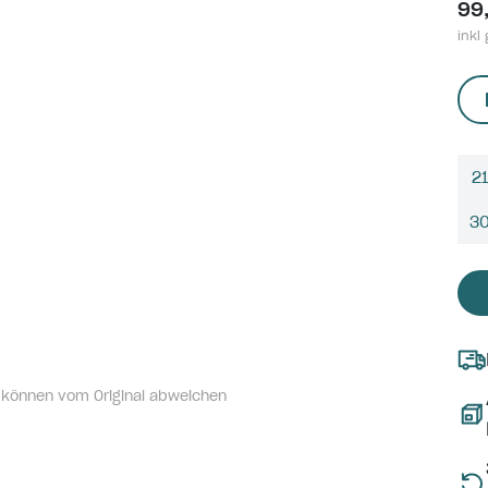
99
inkl 
21
3
 können vom Original abweichen