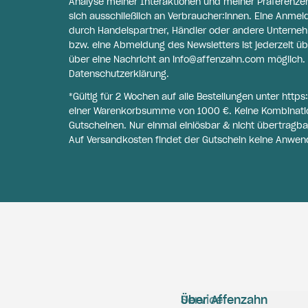
Analyse meiner Interaktionen und meiner Präferenzen 
sich ausschließlich an Verbraucher:innen. Eine Anme
durch Handelspartner, Händler oder andere Unternehme
bzw. eine Abmeldung des Newsletters ist jederzeit üb
über eine Nachricht an
info@affenzahn.com
möglich. 
Datenschutzerklärung
.
*Gültig für 2 Wochen auf alle Bestellungen unter
https
einer Warenkorbsumme von 1000 €. Keine Kombinati
Gutscheinen. Nur einmal einlösbar & nicht übertragba
Auf Versandkosten findet der Gutschein keine Anwen
Service
Über Affenzahn