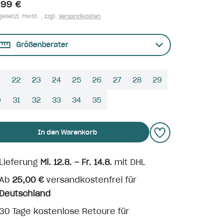
,99 €
gesetzl. MwSt. , zzgl.
Versandkosten
Größenberater
22
23
24
25
26
27
28
29
0
31
32
33
34
35
In den Warenkorb
Lieferung
Mi. 12.8. – Fr. 14.8.
mit DHL
Ab
25,00 €
versandkostenfrei für
Deutschland
30 Tage kostenlose Retoure für