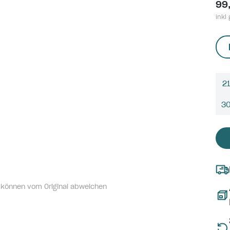
99
inkl 
21
3
 können vom Original abweichen