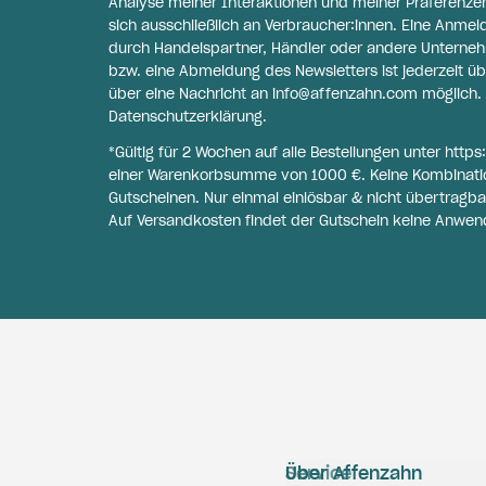
Analyse meiner Interaktionen und meiner Präferenzen 
sich ausschließlich an Verbraucher:innen. Eine Anme
durch Handelspartner, Händler oder andere Unternehme
bzw. eine Abmeldung des Newsletters ist jederzeit üb
über eine Nachricht an
info@affenzahn.com
möglich. 
Datenschutzerklärung
.
*Gültig für 2 Wochen auf alle Bestellungen unter
https
einer Warenkorbsumme von 1000 €. Keine Kombinati
Gutscheinen. Nur einmal einlösbar & nicht übertragba
Auf Versandkosten findet der Gutschein keine Anwen
Service
Über Affenzahn