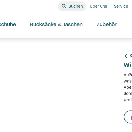
Suchen
Über uns
Service
schuhe
Rucksäcke & Taschen
Zubehör
K
Wi
Auße
wass
Aben
Sohl
perf