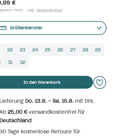
9,99 €
gesetzl. MwSt. , zzgl.
Versandkosten
Größenberater
22
23
24
25
26
27
28
29
0
31
32
In den Warenkorb
Lieferung
Do. 13.8. – Sa. 15.8.
mit DHL
Ab
25,00 €
versandkostenfrei für
Deutschland
30 Tage kostenlose Retoure für