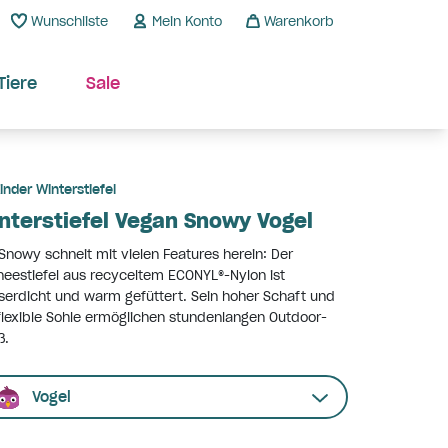
Wunschliste
Mein Konto
Warenkorb
Tiere
Sale
inder Winterstiefel
nterstiefel Vegan Snowy Vogel
Snowy schneit mit vielen Features herein: Der
eestiefel aus recyceltem ECONYL®-Nylon ist
erdicht und warm gefüttert. Sein hoher Schaft und
flexible Sohle ermöglichen stundenlangen Outdoor-
ß.
Vogel