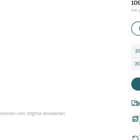
10
inkl 
21
3
 können vom Original abweichen