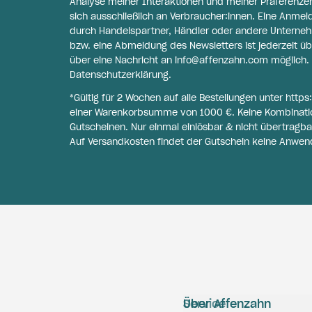
Analyse meiner Interaktionen und meiner Präferenzen 
sich ausschließlich an Verbraucher:innen. Eine Anme
durch Handelspartner, Händler oder andere Unternehme
bzw. eine Abmeldung des Newsletters ist jederzeit üb
über eine Nachricht an
info@affenzahn.com
möglich. 
Datenschutzerklärung
.
*Gültig für 2 Wochen auf alle Bestellungen unter
https
einer Warenkorbsumme von 1000 €. Keine Kombinati
Gutscheinen. Nur einmal einlösbar & nicht übertragba
Auf Versandkosten findet der Gutschein keine Anwen
Service
Über Affenzahn