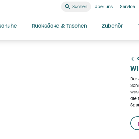
Suchen
Über uns
Service
schuhe
Rucksäcke & Taschen
Zubehör
K
Wi
Der 
Schn
wass
die 
Spa