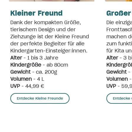
Kleiner Freund
Großer
Dank der kompakten Größe,
Die einzig
tierischem Design und der
Fronttasc
Ziehzunge ist der Kleine Freund
machen d
der perfekte Begleiter für alle
zum funkt
Kindergarten-Einsteiger:innen.
für Kita u
Alter
- 1 bis 3 Jahre
Alter
- 3 b
Kindergröße
- ab 80cm
Kindergrö
Gewicht
- ca. 200g
Gewicht
-
Volumen
- 4 L
Volumen
-
UVP
- 44,99 €
UVP
- 59,
Entdecke Kleine Freunde
Entdecke 