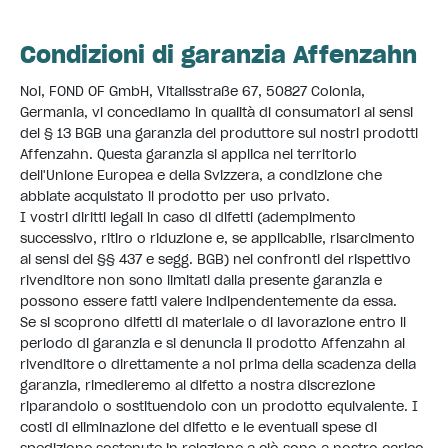
Condizioni di garanzia Affenzahn
Noi, FOND OF GmbH, Vitalisstraße 67, 50827 Colonia,
Germania, vi concediamo in qualità di consumatori ai sensi
del § 13 BGB una garanzia del produttore sui nostri prodotti
Affenzahn. Questa garanzia si applica nel territorio
dell'Unione Europea e della Svizzera, a condizione che
abbiate acquistato il prodotto per uso privato.
I vostri diritti legali in caso di difetti (adempimento
successivo, ritiro o riduzione e, se applicabile, risarcimento
ai sensi dei §§ 437 e segg. BGB) nei confronti del rispettivo
rivenditore non sono limitati dalla presente garanzia e
possono essere fatti valere indipendentemente da essa.
Se si scoprono difetti di materiale o di lavorazione entro il
periodo di garanzia e si denuncia il prodotto Affenzahn al
rivenditore o direttamente a noi prima della scadenza della
garanzia, rimedieremo al difetto a nostra discrezione
riparandolo o sostituendolo con un prodotto equivalente. I
costi di eliminazione del difetto e le eventuali spese di