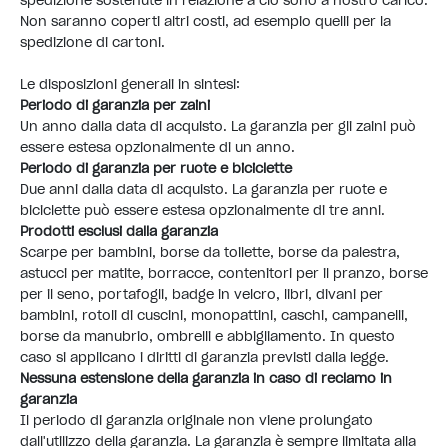
spedizione sostenute in relazione a ciò sono a nostro carico.
Non saranno coperti altri costi, ad esempio quelli per la
spedizione di cartoni.
Le disposizioni generali in sintesi:
Periodo di garanzia per zaini
Un anno dalla data di acquisto. La garanzia per gli zaini può
essere estesa opzionalmente di un anno.
Periodo di garanzia per ruote e biciclette
Due anni dalla data di acquisto. La garanzia per ruote e
biciclette può essere estesa opzionalmente di tre anni.
Prodotti esclusi dalla garanzia
Scarpe per bambini, borse da toilette, borse da palestra,
astucci per matite, borracce, contenitori per il pranzo, borse
per il seno, portafogli, badge in velcro, libri, divani per
bambini, rotoli di cuscini, monopattini, caschi, campanelli,
borse da manubrio, ombrelli e abbigliamento. In questo
caso si applicano i diritti di garanzia previsti dalla legge.
Nessuna estensione della garanzia in caso di reclamo in
garanzia
Il periodo di garanzia originale non viene prolungato
dall'utilizzo della garanzia. La garanzia è sempre limitata alla