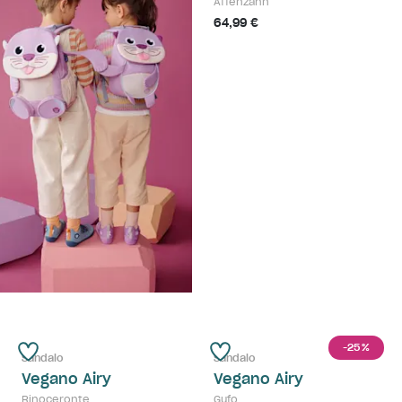
Affenzahn
64,99 €
-25
%
Sandalo
Sandalo
Vegano Airy
Vegano Airy
Rinoceronte
Gufo