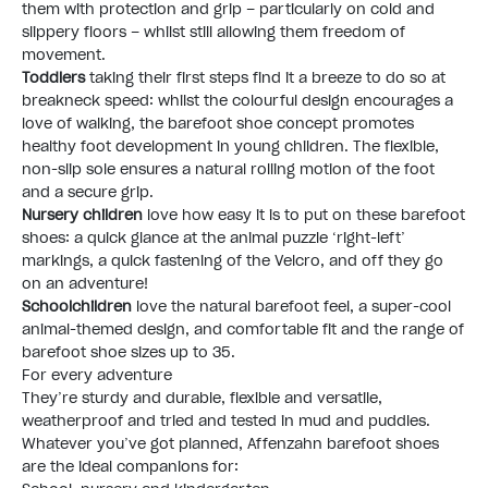
them with protection and grip – particularly on cold and
slippery floors – whilst still allowing them freedom of
movement.
Toddlers
taking their first steps find it a breeze to do so at
breakneck speed: whilst the colourful design encourages a
love of walking, the barefoot shoe concept promotes
healthy foot development in young children. The flexible,
non-slip sole ensures a natural rolling motion of the foot
and a secure grip.
Nursery children
love how easy it is to put on these barefoot
shoes: a quick glance at the animal puzzle ‘right-left’
markings, a quick fastening of the Velcro, and off they go
on an adventure!
Schoolchildren
love the natural barefoot feel, a super-cool
animal-themed design, and comfortable fit and the range of
barefoot shoe sizes up to 35.
For every adventure
They’re sturdy and durable, flexible and versatile,
weatherproof and tried and tested in mud and puddles.
Whatever you’ve got planned, Affenzahn barefoot shoes
are the ideal companions for: