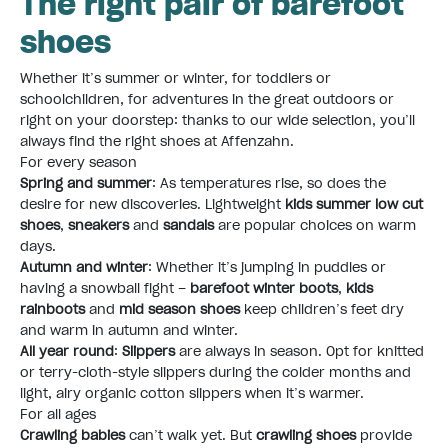
The right pair of barefoot
shoes
Whether it’s summer or winter, for toddlers or
schoolchildren, for adventures in the great outdoors or
right on your doorstep: thanks to our wide selection, you’ll
always find the right shoes at Affenzahn.
For every season
Spring and summer
: As temperatures rise, so does the
desire for new discoveries. Lightweight
kids summer low cut
shoes
,
sneakers
and
sandals
are popular choices on warm
days.
Autumn and winter
: Whether it’s jumping in puddles or
having a snowball fight –
barefoot winter boots
,
kids
rainboots
and
mid season shoes
keep children’s feet dry
and warm in autumn and winter.
All year round
:
Slippers
are always in season. Opt for knitted
or terry-cloth-style slippers during the colder months and
light, airy organic cotton slippers when it’s warmer.
For all ages
Crawling babies
can’t walk yet. But
crawling shoes
provide