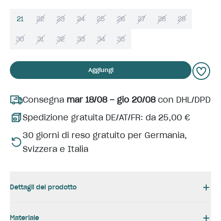
21
22
23
24
25
26
27
28
29
30
31
32
33
34
35
Aggiungi
Consegna
mar 18/08 – gio 20/08
con DHL/DPD
Spedizione gratuita DE/AT/FR: da 25,00 €
30 giorni di reso gratuito per Germania,
Svizzera e Italia
Dettagli del prodotto
Materiale