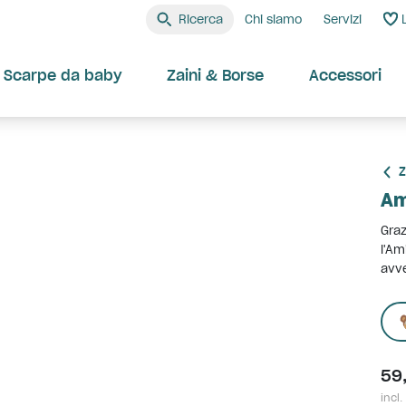
Ricerca
Chi siamo
Servizi
Scarpe da baby
Zaini & Borse
Accessori
Z
Am
Graz
l'Am
avve
59
incl.