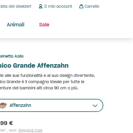
Lista dei desideri
Il mio account
Carrello
Animali
Sale
ainetto Asilo
ico Grande Affenzahn
ie alle sue funzionalità e al suo design divertente,
ico Grande è il compagno ideale per tutte le
nture dei bambini alti circa 90 cm o più.
Affenzahn
,99 €
 VAT , excl.
Shipping Cost