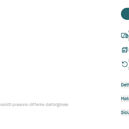
Det
Mat
dotti possono differire dall'originale
Sic