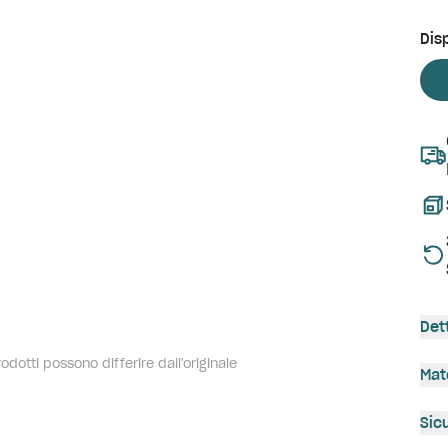
Disp
Det
dotti possono differire dall'originale
Mat
Sic