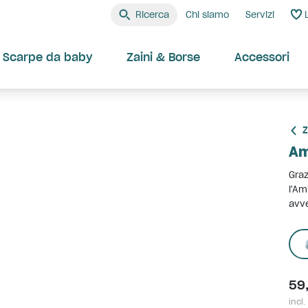
Ricerca
Chi siamo
Servizi
Scarpe da baby
Zaini & Borse
Accessori
Z
Am
Graz
l'Am
avve
59
incl.