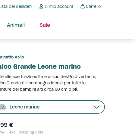
Lista dei desideri
Il mio account
Carrello
Animali
Sale
ainetto Asilo
ico Grande Leone marino
ie alle sue funzionalità e al suo design divertente,
ico Grande è il compagno ideale per tutte le
nture dei bambini alti circa 90 cm o più.
Leone marino
,99 €
 VAT , excl.
Shipping Cost