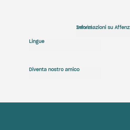
Servizi
Informazioni su Affen
Lingue
Diventa nostro amico