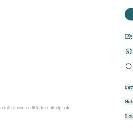
Det
Mat
dotti possono differire dall'originale
Sic