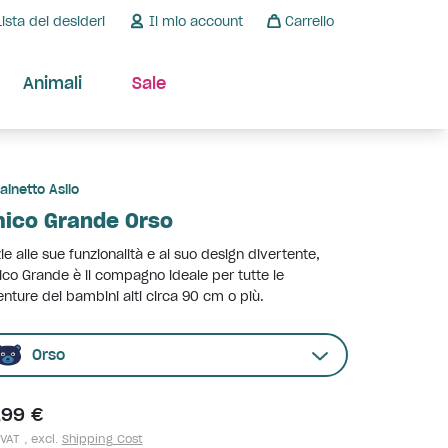
Lista dei desideri
Il mio account
Carrello
Animali
Sale
ainetto Asilo
ico Grande Orso
ie alle sue funzionalità e al suo design divertente,
ico Grande è il compagno ideale per tutte le
nture dei bambini alti circa 90 cm o più.
Orso
,99 €
 VAT , excl.
Shipping Cost