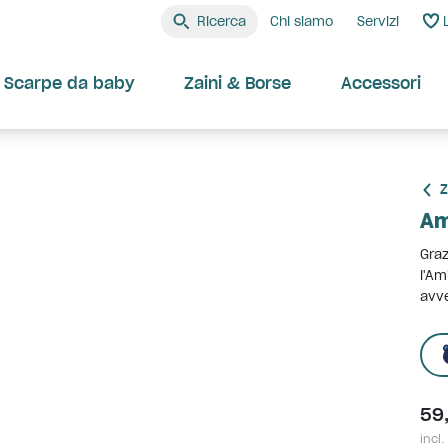
Ricerca
Chi siamo
Servizi
Scarpe da baby
Zaini & Borse
Accessori
Z
Am
Graz
l'Am
avve
59
incl.