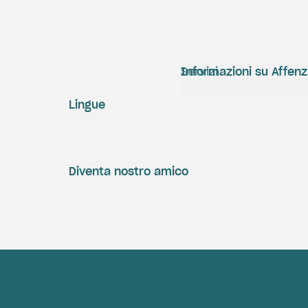
Servizi
Informazioni su Affen
Lingue
Diventa nostro amico