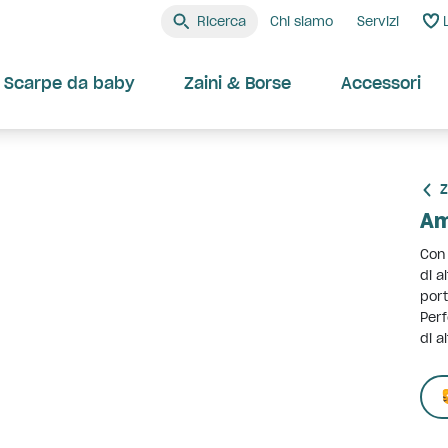
Ricerca
Chi siamo
Servizi
Scarpe da baby
Zaini & Borse
Accessori
Z
Am
Con 
di a
port
Perf
di a