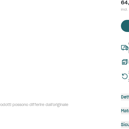
64
incl.
Det
dotti possono differire dall'originale
Mat
Sic