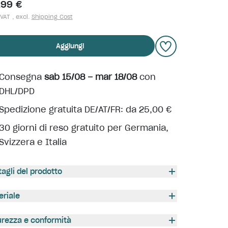
,99 €
 VAT , excl.
Shipping Cost
Aggiungi
Consegna
sab 15/08 – mar 18/08
con
DHL/DPD
Spedizione gratuita DE/AT/FR: da 25,00 €
30 giorni di reso gratuito per Germania,
Svizzera e Italia
tagli del prodotto
eriale
urezza e conformità