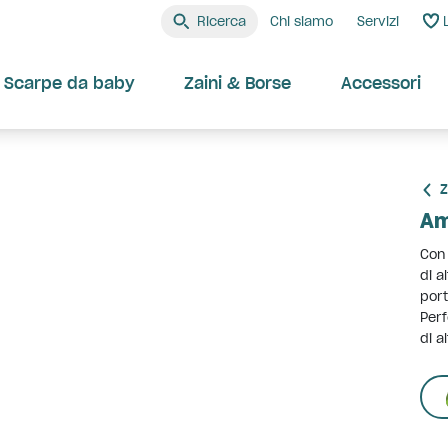
Ricerca
Chi siamo
Servizi
Scarpe da baby
Zaini & Borse
Accessori
Z
Am
Con 
di a
port
Perf
di a