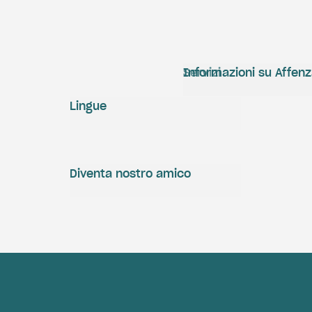
Servizi
Informazioni su Affen
Lingue
Diventa nostro amico