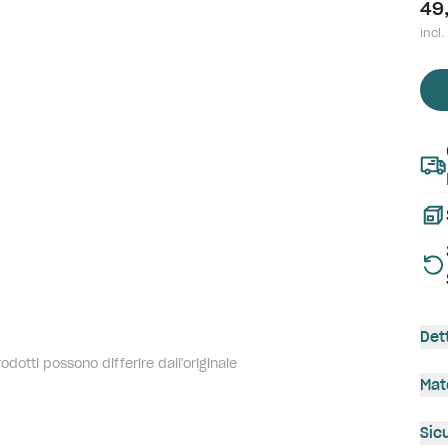
49
incl.
Det
dotti possono differire dall'originale
Mat
Sic