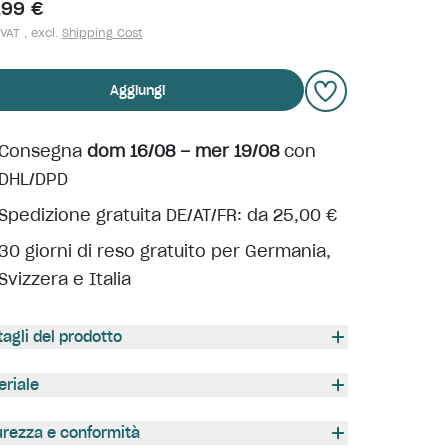
,99 €
 VAT , excl.
Shipping Cost
Aggiungi
Consegna
dom 16/08 – mer 19/08
con
DHL/DPD
Spedizione gratuita DE/AT/FR: da 25,00 €
30 giorni di reso gratuito per Germania,
Svizzera e Italia
tagli del prodotto
eriale
urezza e conformità