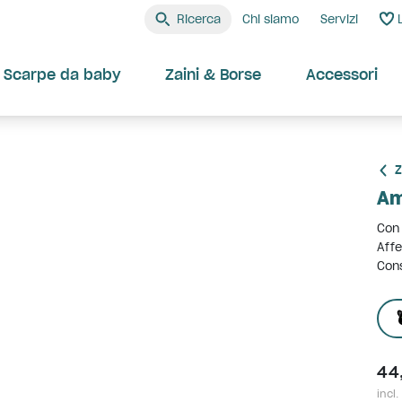
Ricerca
Chi siamo
Servizi
Scarpe da baby
Zaini & Borse
Accessori
Z
Am
Con 
Affe
Cons
44
incl.