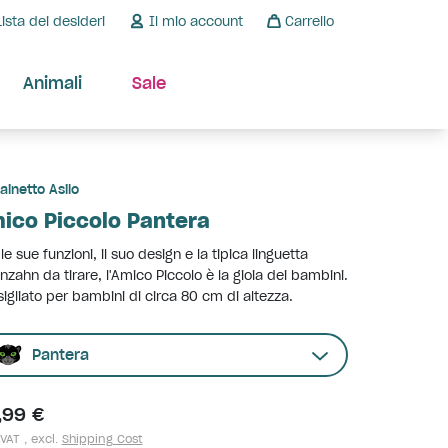
Lista dei desideri
Il mio account
Carrello
Animali
Sale
ainetto Asilo
ico Piccolo Pantera
le sue funzioni, il suo design e la tipica linguetta
nzahn da tirare, l'Amico Piccolo è la gioia dei bambini.
igliato per bambini di circa 80 cm di altezza.
Pantera
,99 €
 VAT , excl.
Shipping Cost