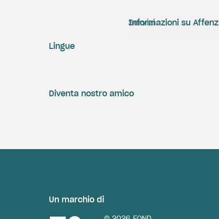
Servizi
Informazioni su Affen
Lingue
Diventa nostro amico
Un marchio di
© 2026 FOND