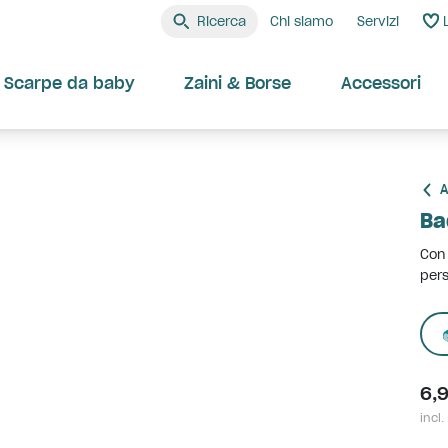
Ricerca
Chi siamo
Servizi
Scarpe da baby
Zaini & Borse
Accessori
A
Ba
Con 
pers
6,
incl.