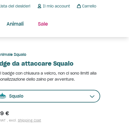
Lista dei desideri
Il mio account
Carrello
Animali
Sale
nimale Squalo
dge da attaccare Squalo
i badge con chiusura a velcro, non ci sono limiti alla
onalizzazione dello zaino per avventure.
Squalo
99 €
 VAT , excl.
Shipping Cost