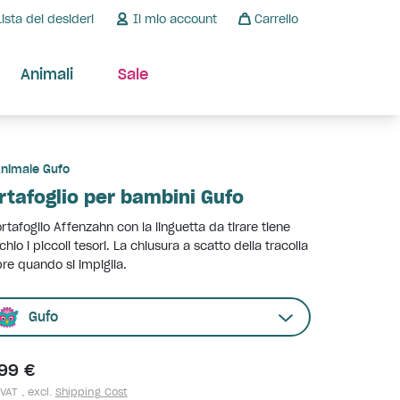
Lista dei desideri
Il mio account
Carrello
Animali
Sale
nimale Gufo
rtafoglio per bambini Gufo
ortafoglio Affenzahn con la linguetta da tirare tiene
chio i piccoli tesori. La chiusura a scatto della tracolla
pre quando si impiglia.
Gufo
,99 €
 VAT , excl.
Shipping Cost