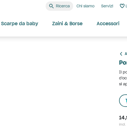
Ricerca
Chi siamo
Servizi
Scarpe da baby
Zaini & Borse
Accessori
A
Po
Il p
d'oc
si a
14
incl.